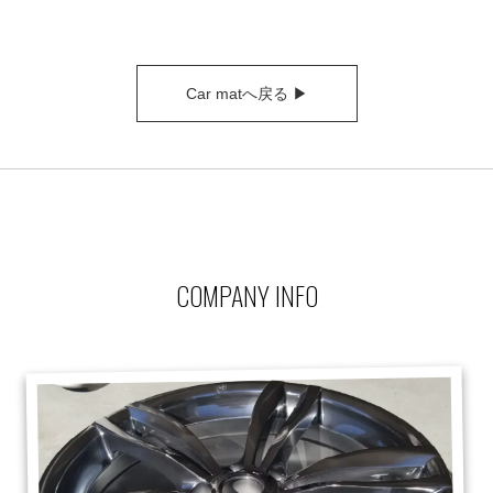
Car matへ戻る ▶
COMPANY INFO